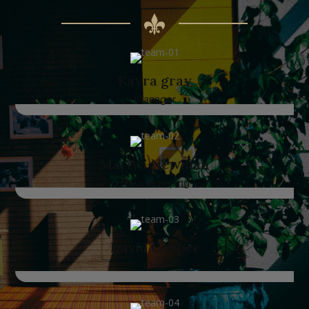
Kayra gray
Manager
Mariya Newman
Housekeeping
David Cooper
Chef